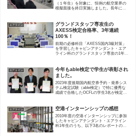
（１年生）を対象に、恒例の航空業界の
模擬面接を終日実施しました。長年にわ
たりキャビンアテンダントやグランドス
タッフの採用面接をご担当なさった元日
本航空幹部の方をお迎えし、採用面接官
グランドスタッフ専攻生の
エアライン
の立場からのアドバイ...
AXESS検定合格率、3年連続
100％！
前期の必修科目「AXESS国内3級対策」
を学習したキャビンアテンダント・エア
ライン科のグランドスタッフ専攻の1年生
たちが、この11月に「国内線3級」の検
定試験を受験しました。結果はこの11月
の検定では3年連続の合格率100％でし
今年もable検定で学生が表彰され
エアライン
た。3級は比...
ました。
2023年度後期国内航空券予約・発券シス
テム検定試験（able検定）で特に優秀な
成績で合格したOCFLの学生3名が検定主
催者のInfini Travel Information社から表彰
状をもらいました。対象になった検定試
験は、国内線中級部...
空港インターンシップの感想
エアライン
2010年度の空港インターンシップに参加
したキャビンアテンダント・エアライン
科1年生のうち、以下3名のレポートの一
部を紹介します。