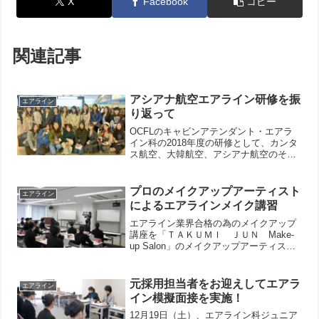
X
Facebook
コピー
関連記事
アシアナ航空エアライン研修を振
エアライン
り返って
OCFLのキャビンアテンダント・エアラ
イン科の2018年度の研修として、カンタ
ス航空、大韓航空、アシアナ航空のそれ
ぞれの研修所での3つの海外研修を実施し
ました。以下は、アシアナ航空エアライ
ン研修参加者のコメント（一部）です。
プロのメイクアップアーティスト
エアライン
によるエアラインメイク講習
エアライン業界合格の為のメイクアップ
講座を「ＴＡＫＵＭＩ ＪＵＮ Make-
up Salon」のメイクアップアーティスト
を講師に迎え、学内にて開催しました。
元採用担当者をお迎えしてエアラ
エアライン
イン模擬面接を実施！
12月19日（土）、エアライン科ジュニア