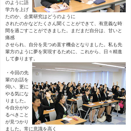
のように語
学力を上げ
たのか、企業研究はどうのように
されたのかなどたくさん聞くことができて、有意義な時
間を過ごすことができました。まだまだ自分は、甘いと
痛感
させられ、自分を見つめ直す機会となりました。私も先
輩方のように夢を実現するために、これから、日々精進
して参ります。
・今回の先
輩のお話を
伺い、更に
やる気にな
りました。
今自分がや
るべきこと
が見つかり
ました。常に意識を高く