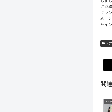
しま
に連
グラ
め、
たイ
エア
関
エア