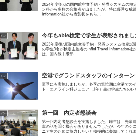
2024年度後期の国内航空券予約・発券システムの
ン科から多数の合格者が出ましたが、特に優秀な成績で合格し
Information社から表彰状をもら...
今年もable検定で学生が表彰されまし
ライン
2023年度後期国内航空券予約・発券システム検定試験
の学生3名が検定主催者のInfini Travel Infor
は、国内線中級部...
空港でグランドスタッフのインターン
ライン
夏季にも実施しましたが、冬季の繁忙期に空港での
ト・エアライン科ジュニア（1年）生の学生たちのレ
第一回 内定者懇談会
ライン
第一回内定者懇談会を実施しました。昨年は、先輩
輩の話を聞く機会がありませんでしたが、今年のシ
ニア生のために協力したいと積極的に参加してくれ