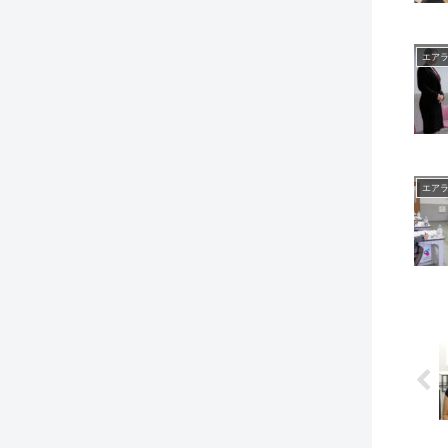
エア
エア