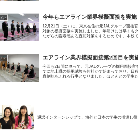
今年もエアライン業界模擬面接を実施
ライン
12月21日（土）に、東京在住の元JALグループ面
対象の模擬面接を実施しました。年明けには早くも
ながらの臨場感ある直前対策をするためです。本校では
エアライン業界模擬面接第2回目を実
ライン
今回も2日間に亘って、元JALグループの採用面接
でに地上職の採用試験も何社かで始まっており、日
真剣味あふれる行事となりました。ほとんどの学生たち
通訳インターンシップで、海外と日本の学生の橋渡し役