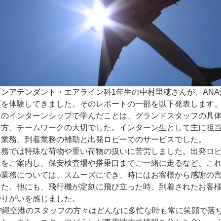
ビンアテンダント・エアライン科1年生の中村里穂さんが、AN
プを体験してきました。そのレポートの一部を以下発表します
このインターンシップで学んだことは、グランドスタッフの具
し方、チームワークの大切でした。インターン生として主に担
ト業務、到着業務の補助と出発ロビーでのサービスでした。
業務では特殊な荷物や重い荷物の扱いに苦労しました。出発ロ
様をご案内し、保安検査場や搭乗口までご一緒に走るなど、こ
の業務については、スムーズにでき、時にはお客様から感謝の
した。他にも、飛行機が定刻に飛び立った時、到着されたお客
やりがいを感じました。
A沖縄空港のスタッフの方々はどんなに多忙な時も常に笑顔で落