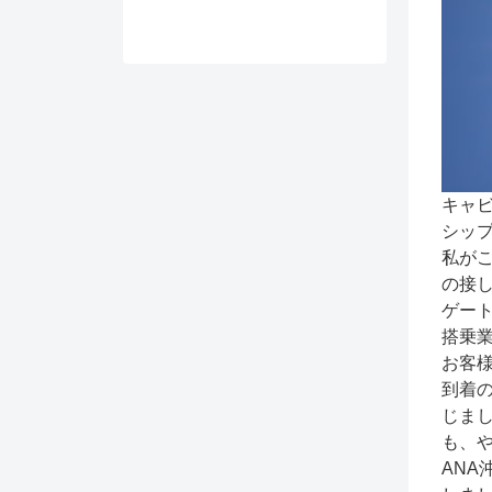
キャ
シッ
私が
の接
ゲー
搭乗
お客
到着
じま
も、
AN