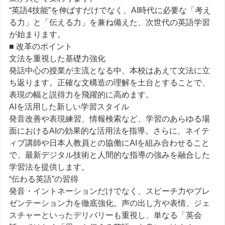
“英語4技能”を伸ばすだけでなく、AI時代に必要な「考え
る力」と「伝える力」を兼ね備えた、次世代の英語学習
が始まります。
■ 改革のポイント
文法を重視した基礎力強化
発話中心の授業が主流となる中、本校はあえて文法に立
ち返ります。正確な文構造の理解を土台とすることで、
表現の幅と説得力を飛躍的に高めます。
AIを活用した新しい学習スタイル
発音改善や表現練習、情報検索など、学習のあらゆる場
面におけるAIの効果的な活用法を指導。さらに、ネイテ
ィブ講師や日本人教員との協働にAIを組み合わせること
で、最新デジタル技術と人間的な指導の強みを融合した
学習法を提供します。
“伝わる英語”の習得
発音・イントネーションだけでなく、スピーチ力やプレ
ゼンテーション力を徹底強化。声の出し方や表情、ジェ
スチャーといったデリバリーも重視し、単なる「英会