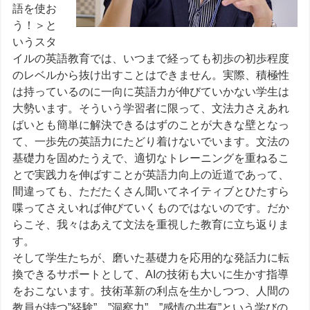
語を使お
う！＞と
いうスタ
イルの英語教育では、いつまで経っても初歩の初歩程度
のレベルから抜け出すことはできません。実際、積極性
は持っているのに一向に英語力が伸びていかない学生は
大勢います。そういう学習者に限って、文法力さえあれ
ばいとも簡単に解決できるはずのことが大きな壁となっ
て、一歩先の英語力にたどり着けないでいます。文法の
基礎力を固めたうえで、適切なトレーニングを重ねるこ
とで実践力を伸ばすことが英語力向上の近道であって、
間違っても、ただたくさん聞いてネイティブとひたすら
喋ってさえいれば伸びていくものではないのです。だか
らこそ、我々はあえて文法を重視した教育に立ち返りま
す。
そして学生たちが、磨いた基礎力を応用的な発話力に転
換できるサポートとして、AIの技術も大いに生かす指導
をおこないます。技術革新の利点を生かしつつ、人間の
教員が持つ”経験”、”洞察力”、”感情の共有”という学びの