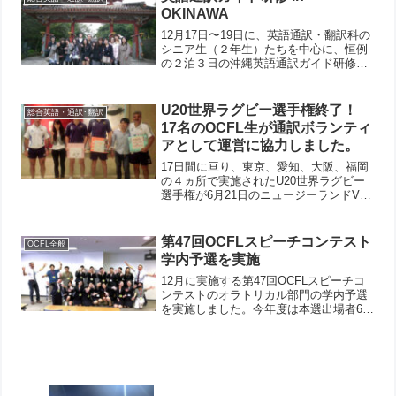
生方のアシスタント...
OKINAWA
12月17日〜19日に、英語通訳・翻訳科の
シニア生（２年生）たちを中心に、恒例
の２泊３日の沖縄英語通訳ガイド研修が
実施されました。英語通訳・翻訳科で
は、京都や大阪市内での英語ガイド研修
に加え、毎年、沖縄でも研修を実施して
U20世界ラグビー選手権終了！
総合英語・通訳･翻訳
います。事前に沖縄の...
17名のOCFL生が通訳ボランティ
アとして運営に協力しました。
17日間に亘り、東京、愛知、大阪、福岡
の４ヵ所で実施されたU20世界ラグビー
選手権が6月21日のニュージーランドVS
イングランドの決勝試合にて無事終了し
ました。（優勝はニュージーランド）大
阪では花園ラグビー場で予選プールや、
第47回OCFLスピーチコンテスト
OCFL全般
順位決定戦が行わ...
学内予選を実施
12月に実施する第47回OCFLスピーチコ
ンテストのオラトリカル部門の学内予選
を実施しました。今年度は本選出場者6名
と東京で実施される全国専門学校の本校
代表との合計7名枠に対し多くの学科から
17名もの学生が応募してきました。学生
たちは事前に...