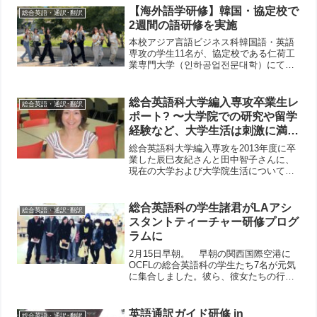
【海外語学研修】韓国・協定校で
総合英語・通訳･翻訳
2週間の語研修を実施
本校アジア言語ビジネス科韓国語・英語
専攻の学生11名が、協定校である仁荷工
業専門大学（인하공업전문대학）にて、2
週間の語学研修に参加しました。研修で
は韓国語のレッスンに加え、様々な文化
体験も行われました。学生たちは好みの
総合英語科大学編入専攻卒業生レ
総合英語・通訳･翻訳
韓服をまとって景福宮...
ポート? 〜大学院での研究や留学
経験など、大学生活は刺激に満ち
ています！〜
総合英語科大学編入専攻を2013年度に卒
業した辰巳友紀さんと田中智子さんに、
現在の大学および大学院生活についての
お話を聞きました。今回は、現在、奈良
女子大学大学院 人間文化研究科人間行
動科学専攻教育学人間学コースにて、教
総合英語科の学生諸君がLAアシ
総合英語・通訳･翻訳
員になるための勉強と...
スタントティーチャー研修プログ
ラムに
2月15日早朝。 早朝の関西国際空港に
OCFLの総合英語科の学生たち7名が元気
に集合しました。彼ら、彼女たちの行き
先は、まぶしい太陽がふりそそぐカリフ
ォルニア州ロサンゼルス市。 現地の公
立小学校での授業や活動で、米国人の先
英語通訳ガイド研修 in
総合英語・通訳･翻訳