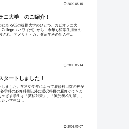
2009.05.15
ラニ大学」のご紹介！
カにある62の提携大学のひとつ、カピオラニ大
munity College（ハワイ州）から、今年も留学生担当の
さんが来校され、アメリカ・カナダ留学科の新入生...
2009.05.14
スタートしました！
トしました。学科や学年によって履修科目数の枠が
では各学科の必修科目以外に選択科目の履修ができま
をめざす学生は「英検対策」、「観光英検対策」、
たい学生は...
2009.05.07