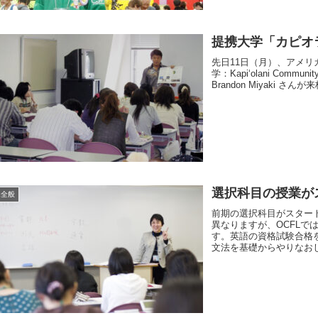
提携大学「カピオ
先日11日（月）、アメリ
学：Kapi‘olani Com
Brandon Miyaki 
選択科目の授業が
L全般
前期の選択科目がスター
異なりますが、OCFL
す。英語の資格試験合格
文法を基礎からやりなおし