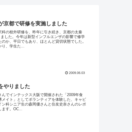
が京都で研修を実施しました
訳科の校外研修を、昨年に引き続き、京都の太秦
施しました。今年は新型インフルエンザの影響で修学
たのか、平日でもあり、ほとんど貸切状態でした。
り、学生た...
2009.06.03
をやりました
んでインテックス大阪で開催された「2009年食
博メイト」としてボランティアを体験した、キャビ
イン科シニア生の森岡優さんと住友史奈さんのレポ
す。OC...