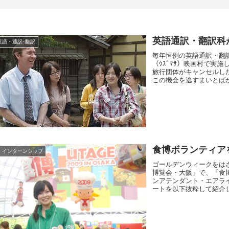
英語通訳・翻訳科
英語・通訳･翻訳
毎年恒例の英語通訳・翻
（ｳｽﾞﾏｻ）映画村で実
旅行団体がキャンセルし
この機会を逃すまいとばか
食博ボランティア
・インターンシップ
ゴールデンウィークをはさ
博覧会・大阪」で、「食
ンアテンダント・エアラ
ートを以下抜粋して紹介しま