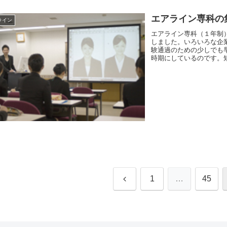
エアライン専科の
ライン
エアライン専科（１年制
しました。いろいろな企
験通過のための少しでも
時期にしているのです。短
前
1
…
45
へ