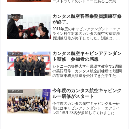
ーストラリアのシドニーにあるこの乗務
員訓練所での訓練は、カンタス・グルー
プ航空会社の社員を除いては、文際学園
の学生にしか開放されていません。これ
カンタス航空客室乗務員訓練研修
エアライン
までこの研修に参加した...
が終了。
2011年度のキャビンアテンダント・エア
ライン科生対象のカンタス航空客室乗務
員訓練研修が終了しました。訓練は、前
半が英語研修、後半が乗務員訓練所での
保安要員としての訓練、サービス要員と
しての訓練などで、今年も非常に充実し
カンタス航空キャビンアテンダン
エアライン
た内容でした。
ト研修 参加者の感想
シドニーの提携大学付属語学教室で2週間
の英語研修、カンタス航空訓練所で1週間
の客室乗務員訓練を受けてきた学生たち
の感想文の一部を以下掲載します。
今年度のカンタス航空キャビンク
エアライン
ルー研修がスタート
今年度のカンタス航空キャビンクルー研
修にはキャビンアテンダント・エアライ
ン科1年生23名が参加してくれました。
以前はカンタス航空グループの
LCC（Low Cost Career）であるジェット
スターを使ったこともありましたが、多