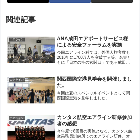
関連記事
ANA成田エアポートサービス様
エアライン
による安全フォーラムを実施
今回エアライン科では、外国人旅客数も
2018年に1700万人を突破する等、名実と
もに「日本の空の玄関口」である成田空
港から、ANA成田エアポートサービス㈱
様をお招きし、安全フォーラムを開講い
たしました。
関西国際空港見学会を開催しまし
エアライン
た。
今回は夏のスペシャルイベントとして関
西国際空港を見学しました。
カンタス航空エアライン研修参加
エアライン
者の感想
今年度で8回目の実施となる、カンタス航
空乗務員訓練所でのエアライン研修。オ