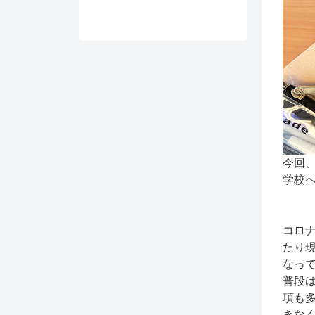
今回
学校
コロ
たり
なっ
普段
項も
きな