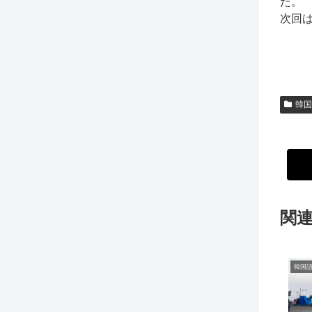
た。
次回
韓国
関
韓国語