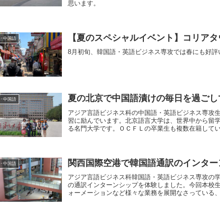
思います。
【夏のスペシャルイベント】コリアタ
･中国語
8月初旬、韓国語・英語ビジネス専攻では春にも好評
夏の北京で中国語漬けの毎日を過ごし
･中国語
アジア言語ビジネス科の中国語・英語ビジネス専攻
習に励んでいます。北京語言大学は、世界中から留
る名門大学です。ＯＣＦＬの卒業生も複数在籍している
関西国際空港で韓国語通訳のインター
･中国語
アジア言語ビジネス科韓国語・英語ビジネス専攻の学
の通訳インターンシップを体験しました。今回本校
ォーメーションなど様々な業務を展開なさっている、株