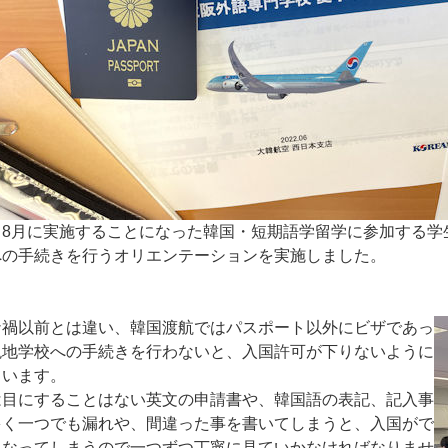
、8月に実施することになった韓国・短期語学留学に参加する学
への手続きを行うオリエンテーションを実施しました。
ナ禍以前とは違い、韓国渡航ではパスポート以外にビザであっ
現地学校への手続きを行わないと、入国許可が下りないように
ています。
は目にすることはない英文の申請書や、韓国語の表記、記入事
多く一つでも漏れや、間違った事を書いてしまうと、入国がで
くなってしまうので一つずつ丁寧に見ていかなければなりませ