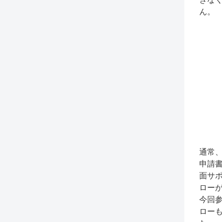
ん。
通常
申請
面サ
ロー
今回
ロー