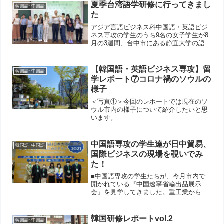
夏季台湾語学研修に行ってきまし
韓国語･中国語
た
アジア言語ビジネス科中国語・英語ビジ
ネス専攻の学生のうち9名の女子学生が8
月の3週間、台中市にある静宜大学の語学
研修プログラムに参加してきました。静
宜大学は1920年に創設されたカトリック
系大学で、国際教育に重点を置き、台湾
【韓国語・英語ビジネス専攻】留
韓国語･中国語
で初の国際留学生...
学レポート⑦コロナ禍のソウルの
様子
＜写真①＞今回のレポートでは現在のソ
ウル市内の様子について紹介したいと思
います。
中国語専攻の学生達が日中貿易、
韓国語･中国語
国際ビジネスの現場を覗いでみ
た！
■中国語専攻の学生たちが、今月市内で
開かれている『中国遼寧省輸出品展示
会』を見学してきました。重工業から建
材やアパレル、食品、生活雑貨など、さ
まざまな分野で100以上もの会社が出展
しています。
韓国研修レポートvol.2
韓国語･中国語