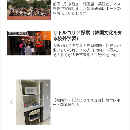
前回に引き続き、韓国語・英語ビジネス
専攻で実施しました韓国研修レポート②
をお伝えいたします。
リトルコリア探索（韓国文化を知
韓国語･中国語
る校外学習）
大阪府は全国で最も在日韓国・朝鮮人が
多いといわれ、その人口は約１５万人。
その多くが大阪市東部の生野区を中心と
したエリアに住んでいます。生野区の人
口１４万人の４分の１に当たる、３万人
程度が在日韓国・朝鮮人と言われていま
す。鶴橋駅前の商店街は、...
【韓国語・英語ビジネス専攻】留学レポ
ート②隔離生活