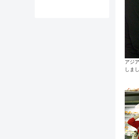
アジ
しま