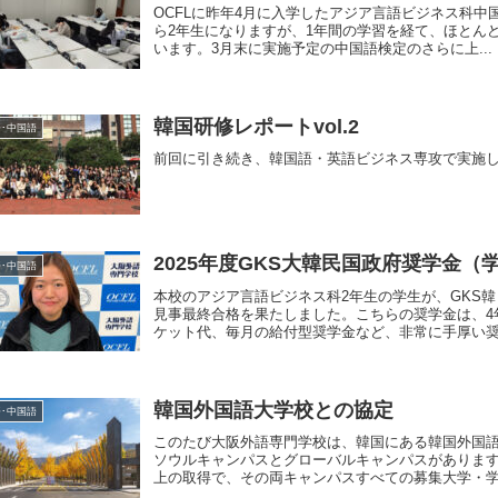
OCFLに昨年4月に入学したアジア言語ビジネス科中
ら2年生になりますが、1年間の学習を経て、ほとん
います。3月末に実施予定の中国語検定のさらに上...
韓国研修レポートvol.2
･中国語
前回に引き続き、韓国語・英語ビジネス専攻で実施
2025年度GKS大韓民国政府奨学金
･中国語
本校のアジア言語ビジネス科2年生の学生が、GKS
見事最終合格を果たしました。こちらの奨学金は、4
ケット代、毎月の給付型奨学金など、非常に手厚い奨学
韓国外国語大学校との協定
･中国語
このたび大阪外語専門学校は、韓国にある韓国外国
ソウルキャンパスとグローバルキャンパスがありますが
上の取得で、その両キャンパスすべての募集大学・学部