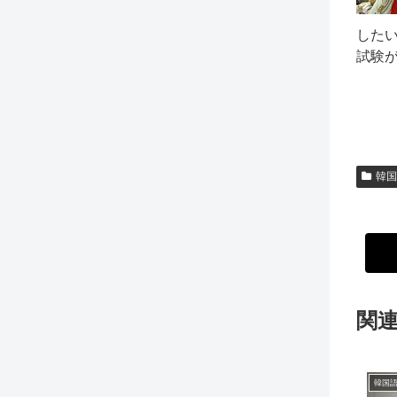
した
試験
韓国
関
韓国語