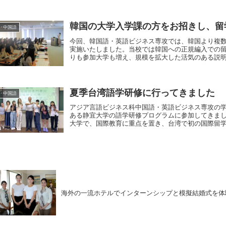
韓国の大学入学課の方をお招きし、留
･中国語
今回、韓国語・英語ビジネス専攻では、韓国より複
実施いたしました。当校では韓国への正規編入での
りも参加大学も増え、規模を拡大した活気のある説明会
夏季台湾語学研修に行ってきました
･中国語
アジア言語ビジネス科中国語・英語ビジネス専攻の学
ある静宜大学の語学研修プログラムに参加してきまし
大学で、国際教育に重点を置き、台湾で初の国際留学生
海外の一流ホテルでインターンシップと模擬結婚式を体