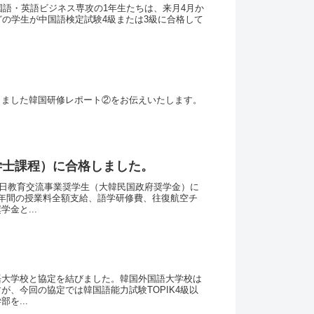
国語・英語ビジネス専攻の1年生たちは、来月4月か
どの学生が中国語検定試験4級または3級に合格して
しました韓国研修レポート②をお伝えいたします。
（学士課程）に合格しました。
韓日教育交流事業奨学生（大韓民国政府奨学金）に
年間の授業料全額支給、語学研修費、往復航空チ
金と...
語大学校と協定を結びました。韓国外国語大学校は
、今回の協定では韓国語能力試験TOPIK4級以
を...