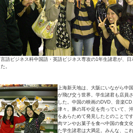
ア言語ビジネス科中国語・英語ビジネス専攻の1年生諸君が、日
した。
上海新天地は、大阪にいながら中
が飛び交う世界。学生諸君も店員
した。中国の映画のDVD、音楽C
津々。豚の耳や足を売っていて、
をあらためて発見したとのことで
肉マンやお菓子を食べ中国の食文
た学生諸君は大満足。みんな、こ